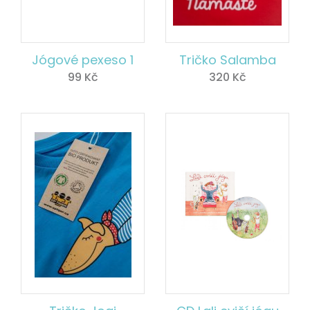
Jógové pexeso 1
Tričko Salamba
99
Kč
320
Kč