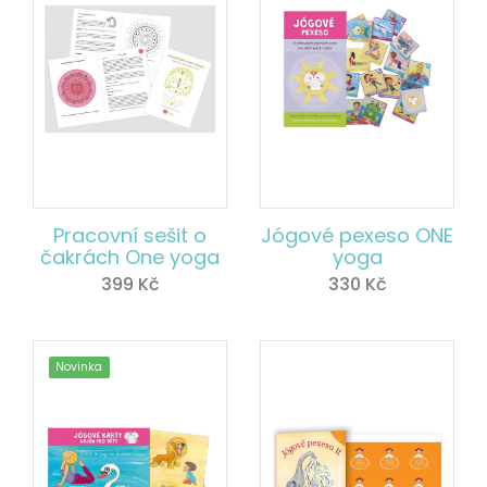
Pracovní sešit o
Jógové pexeso ONE
čakrách One yoga
yoga
399
Kč
330
Kč
Novinka