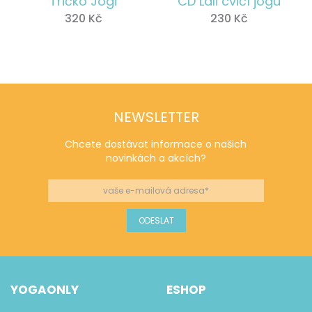
Tričko Jogi
CD Lali cvičí jógu
320
Kč
230
Kč
NEWSLETTER
Chcete dostávat informace o našich
novinkách a akcích?
YOGAONLY
ESHOP