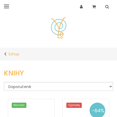
Eshop
KNIHY
Novinka
Výprodej
-
64
%