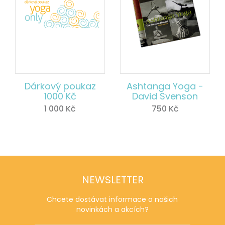
Dárkový poukaz
Ashtanga Yoga -
1000 Kč
David Svenson
1 000
Kč
750
Kč
NEWSLETTER
Chcete dostávat informace o našich
novinkách a akcích?