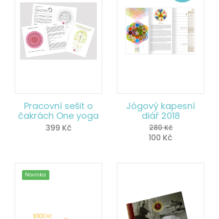
Pracovní sešit o
Jógový kapesní
čakrách One yoga
diář 2018
399
Kč
280
Kč
100
Kč
Novinka