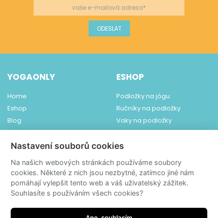
YOGAONLY
ESHOP
Home
Podložky na jógu
Eshop
Ručníky na podložky
Blog
Vaky na podložky
Obchodní podmínky
Ponožky ToeSox
Dodání a platba
Pomůcky na jógu
Nastavení souborů cookies
Kontakt
Šperky
Na našich webových stránkách používáme soubory
Čaje YogiTea
cookies. Některé z nich jsou nezbytné, zatímco jiné nám
Relaxace
pomáhají vylepšit tento web a váš uživatelský zážitek.
Souhlasíte s používáním všech cookies?
Dětská jóga
Knihy
Dárkové poukazy
Ano, souhlasím