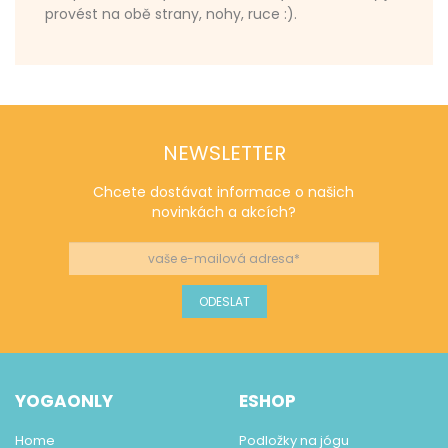
provést na obě strany, nohy, ruce :).
NEWSLETTER
Chcete dostávat informace o našich
novinkách a akcích?
YOGAONLY
ESHOP
Home
Podložky na jógu