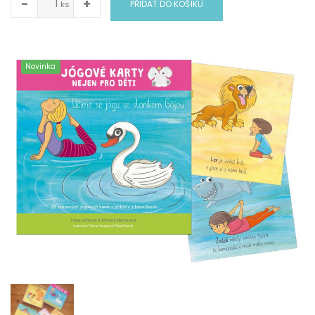
−
+
PŘIDAT DO KOŠÍKU
ks
Novinka