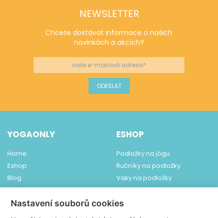
NEWSLETTER
Chcete dostávat informace o našich
novinkách a akcích?
YOGAONLY
ESHOP
Home
Podložky na jógu
Eshop
Ručníky na podložky
Blog
Vaky na podložky
Obchodní podmínky
Ponožky ToeSox
Dodání a platba
Pomůcky na jógu
Nastavení souborů cookies
Kontakt
Šperky