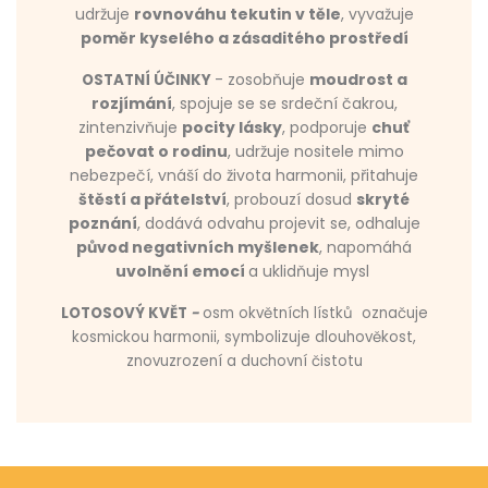
udržuje
rovnováhu tekutin v těle
, vyvažuje
poměr kyselého a zásaditého prostředí
- zosobňuje
moudrost a
OSTATNÍ ÚČINKY
rozjímání
, spojuje se se srdeční čakrou,
zintenzivňuje
pocity lásky
, podporuje
chuť
pečovat o rodinu
, udržuje nositele mimo
nebezpečí, vnáší do života harmonii, přitahuje
štěstí a přátelství
, probouzí dosud
skryté
poznání
, dodává odvahu projevit se, odhaluje
původ negativních myšlenek
, napomáhá
uvolnění emocí
a uklidňuje mysl
LOTOSOVÝ KVĚT
-
osm okvětních lístků
označuje
kosmickou harmonii, symbolizuje dlouhověkost,
znovuzrození a duchovní čistotu