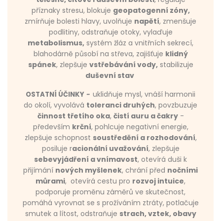
příznaky stresu, blokuje
geopatogenní zóny,
zmírňuje bolesti hlavy, uvolňuje
napětí
, zmenšuje
podlitiny, odstraňuje otoky, vylaďuje
metabolismus,
systém žláz a vnitřních sekrecí,
blahodárně působí na střeva, zajišťuje
klidný
spánek
, zlepšuje
vstřebávání vody,
stabilizuje
duševní stav
uklidňuje mysl, vnáší harmonii
OSTATNÍ ÚČINKY
-
do okolí, vyvolává
toleranci druhých
, povzbuzuje
činnost třetího oka
,
čistí auru a čakry
-
především
krční
, pohlcuje negativní energie,
zlepšuje schopnost
soustředění a rozhodování
,
posiluje r
acionální uvažování
, zlepšuje
sebevyjádření a vnímavost
, otevírá duši k
přijímání
nových myšlenek
, chrání před
nočními
můrami
,
otevírá cestu pro
rozvoj intuice
,
podporuje proměnu záměrů ve skutečnost,
pomáhá vyrovnat se s prožíváním ztráty, potlačuje
smutek a lítost, odstraňuje
strach, vztek, obavy