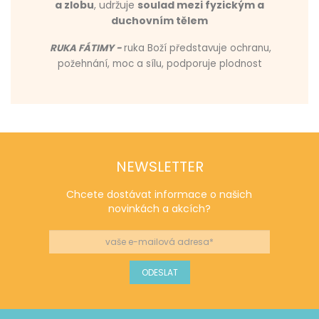
a zlobu
, udržuje
soulad mezi fyzickým a
duchovním tělem
RUKA FÁTIMY -
ruka Boží představuje ochranu,
požehnání, moc a sílu, podporuje plodnost
NEWSLETTER
Chcete dostávat informace o našich
novinkách a akcích?