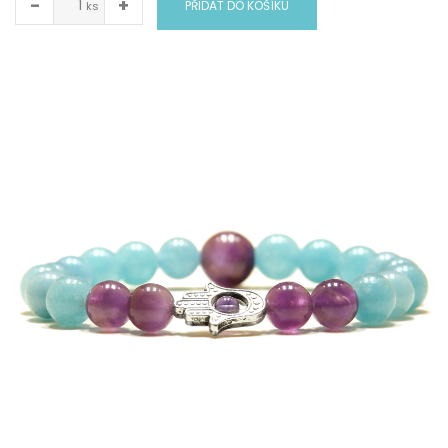
−
+
PŘIDAT DO KOŠÍKU
ks