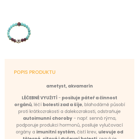
POPIS PRODUKTU
ametyst, akvamarín
-
posiluje páteř a činnost
LÉČEBNÉ VYUŽITÍ
orgánů
, léčí
bolesti zad a šíje
, blahodárně působí
proti krátkozrakosti a dalekozrakosti, odstraňuje
autoimunní choroby
- např. senná rýma,
podporuje produkci hormonů, posiluje vylučovací
orgány a
imunitní systém
, čistí krev,
ulevuje od
tělesné, citové i duševní bolesti
, reguluje