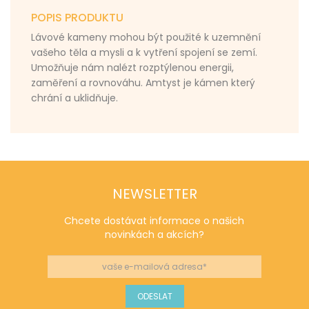
POPIS PRODUKTU
Lávové kameny mohou být použité k uzemnění
vašeho těla a mysli a k vytření spojení se zemí.
Umožňuje nám nalézt rozptýlenou energii,
zaměření a rovnováhu. Amtyst je kámen který
chrání a uklidňuje.
NEWSLETTER
Chcete dostávat informace o našich
novinkách a akcích?