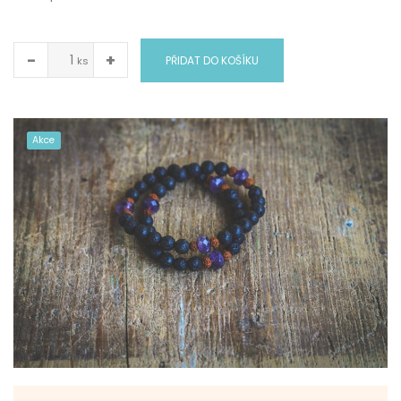
−
+
PŘIDAT DO KOŠÍKU
ks
Akce