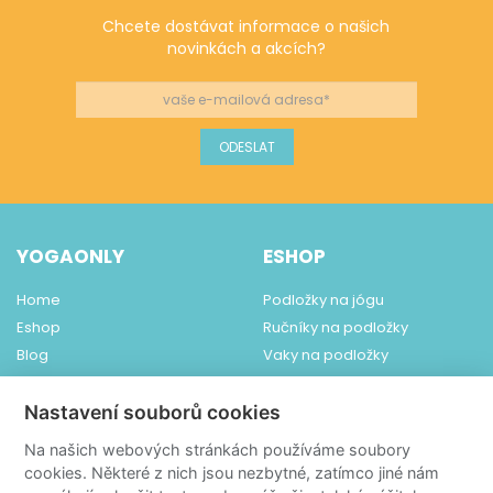
Chcete dostávat informace o našich
novinkách a akcích?
YOGAONLY
ESHOP
Home
Podložky na jógu
Eshop
Ručníky na podložky
Blog
Vaky na podložky
Obchodní podmínky
Ponožky ToeSox
Dodání a platba
Pomůcky na jógu
Nastavení souborů cookies
Kontakt
Šperky
Na našich webových stránkách používáme soubory
Čaje YogiTea
cookies. Některé z nich jsou nezbytné, zatímco jiné nám
Relaxace