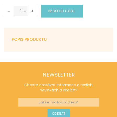
−
+
PŘIDAT DO KOŠÍKU
ks
POPIS PRODUKTU
NEWSLETTER
Chcete dostávat informace o našich
novinkách a akcích?