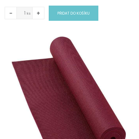
−
+
PŘIDAT DO KOŠÍKU
ks