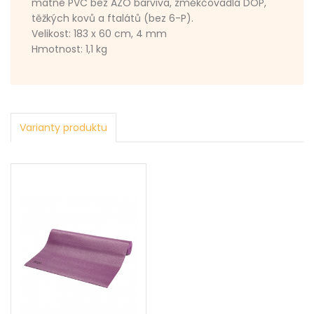
matné PVC bez AZO barviva, změkčovadla DOP,
těžkých kovů a ftalátů (bez 6-P).
Velikost: 183 x 60 cm, 4 mm
Hmotnost: 1,1 kg
Varianty produktu