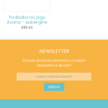
Podložka na jógu
Asana - aubergine
680
Kč
NEWSLETTER
Chcete dostávat informace o našich
novinkách a akcích?