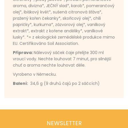
aroma, divizna*, JEČNÝ slad*, karob*, pomerančový
olej*, ibiškový květ*, sušená citronová šťáva*,
pražený kořen čekanky*, skořicový olej*, chili
papričky*, kurkuma*, zázvorový olej*, vanilkový
extrakt*, extrakt z kořene anděliky*, vanilkové
lusky*. *= z ekologické zemědělské produkce mimo
EU. Certifikováno Soil Association.
Příprava:
Nálevový sáček čaje přelijte 300 ml
vroucí vody. Nechte louhovat 7 minut, pro silnější
chuť a aroma nechte louhovat déle.
Vyrobeno v Německu.
Balení:
34,6 g (9 druhů čajů po 2 sáčcích)
NEWSLETTER