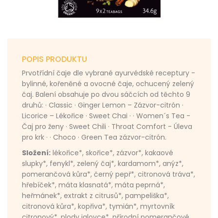
POPIS PRODUKTU
Prvotřídní čaje dle vybrané ayurvédské receptury -
bylinné, kořeněné a ovocné čaje, ochucený zelený
čaj. Balení obsahuje po dvou sáčcích od těchto 9
druhů: · Classic · Ginger Lemon – Zázvor-citrón ·
Licorice – Lékořice · Sweet Chai · · Women´s Tea -
Čaj pro ženy · Sweet Chili · Throat Comfort - Úleva
pro krk · · Choco · Green Tea zázvor-citrón.
Složení:
lékořice*, skořice*, zázvor*, kakaové
slupky*, fenykl*, zelený čaj*, kardamom*, anýz*,
pomerančová kůra*, černý pepř*, citronová tráva*,
hřebíček*, máta klasnatá*, máta peprná*,
heřmánek*, extrakt z citrusů*, pampeliška*,
citronová kůra*, kopřiva*, tymián*, myrtovník
citronový*, plody jalovce*, přírodní pomerančové