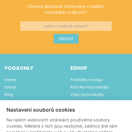
Chcete dostávat informace o našich
novinkách a akcích?
YOGAONLY
ESHOP
Home
Podložky na jógu
Eshop
Ručníky na podložky
Blog
Vaky na podložky
Obchodní podmínky
Ponožky ToeSox
Dodání a platba
Pomůcky na jógu
Nastavení souborů cookies
Kontakt
Šperky
Na našich webových stránkách používáme soubory
Čaje YogiTea
cookies. Některé z nich jsou nezbytné, zatímco jiné nám
Relaxace